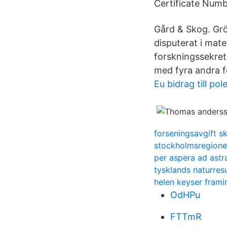
Certificate Number
Gård & Skog. Gr
disputerat i mat
forskningssekret
med fyra andra f
Eu bidrag till pol
forseningsavgift s
stockholmsregione
per aspera ad astr
tysklands naturres
helen keyser frami
OdHPu
FTTmR