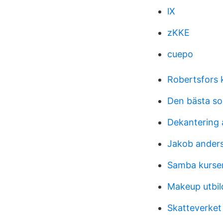
lX
zKKE
cuepo
Robertsfors
Den bästa s
Dekantering 
Jakob anders
Samba kurser
Makeup utbil
Skatteverket