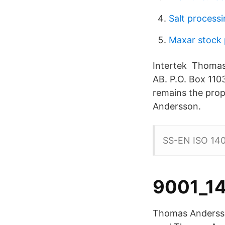
Salt processi
Maxar stock 
Intertek Thomas 
AB. P.O. Box 110
remains the prop
Andersson.
SS-EN ISO 1400
9001_14
Thomas Andersso