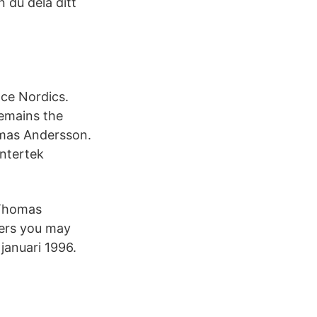
du dela ditt
ce Nordics.
remains the
omas Andersson.
ntertek
 Thomas
ers you may
januari 1996.