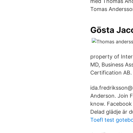
med Thomas Ande
Tomas Andersson
Gösta Jac
property of Inte
MD, Business As
Certification AB
ida.fredriksson
Anderson. Join 
know. Facebook g
Delad glädje är 
Toefl test goteb