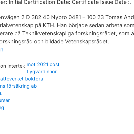
: Initial Certification Date: Certificate Issue Date :.
önvägen 2 D 382 40 Nybro 0481 – 100 23 Tomas And
erialvetenskap på KTH. Han började sedan arbeta so
erare på Teknikvetenskapliga forskningsrådet, som å
orskningsråd och bildade Vetenskapsrådet.
en
mot 2021 cost
flygvardinnor
katteverket bokfora
ns försäkring ab
a.
urser
ng