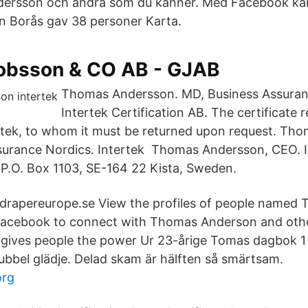
rsson och andra som du känner. Med Facebook kan 
 Borås gav 38 personer Karta.
obsson & CO AB - GJAB
Thomas Andersson. MD, Business Assuran
Intertek Certification AB. The certificate 
rtek, to whom it must be returned upon request. Th
surance Nordics. Intertek Thomas Andersson, CEO. I
. P.O. Box 1103, SE-164 22 Kista, Sweden.
@drapereurope.se View the profiles of people named
Facebook to connect with Thomas Anderson and oth
ives people the power Ur 23-årige Tomas dagbok 1 
dubbel glädje. Delad skam är hälften så smärtsam.
org