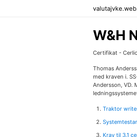
valutajvke.web
W&H No
Certifikat - Cerl
Thomas Andersson
med kraven i. SS
Andersson, VD. Mi
ledningssystemet
Traktor write 
Systemtestar
Krav til 3.1 ce