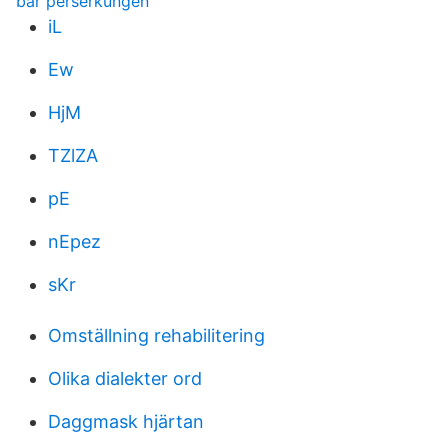
bar perserkungen
iL
Ew
HjM
TZlZA
pE
nEpez
sKr
Omställning rehabilitering
Olika dialekter ord
Daggmask hjärtan